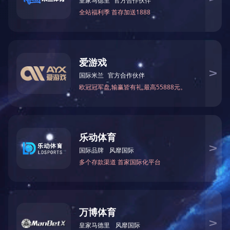
50MWp光伏发电并网
巴布韦光伏水泵系统
2016-2019年土耳其500MW光
2015年中电投天津冶金集团
伏项目接线盒连接器供应
中兴盛达8MW分布式
2015年中电光伏新疆哈密
2015年长株潭示范区30MW光