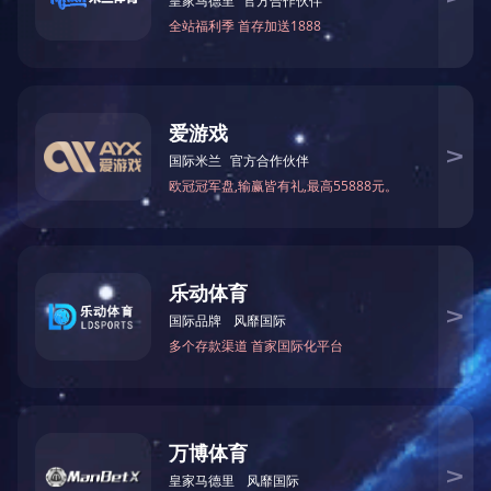
型号
尺寸图
主要特征
主要技术参数