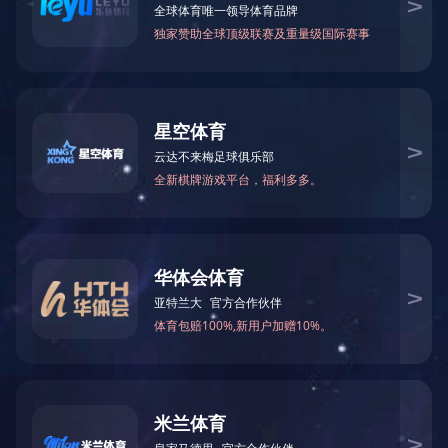
太阳能光伏连接器
光伏线束
MC4T-4